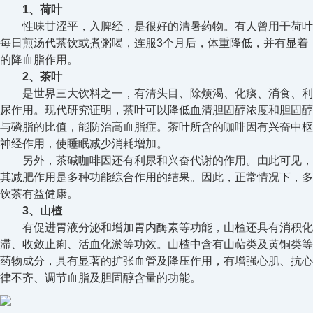
1、荷叶
性味甘涩平，入脾经，是很好的清暑药物。有人曾用干荷叶
每日煎汤代茶饮或煮粥喝，连服3个月后，体重降低，并有显着
的降血脂作用。
2、茶叶
是世界三大饮料之一，有清头目、除烦渴、化痰、消食、利
尿作用。现代研究证明，茶叶可以降低血清胆固醇浓度和胆固醇
与磷脂的比值，能防治高血脂症。茶叶所含的咖啡因有兴奋中枢
神经作用，使睡眠减少消耗增加。
另外，茶碱咖啡因还有利尿和兴奋代谢的作用。由此可见，
其减肥作用是多种功能综合作用的结果。因此，正常情况下，多
饮茶有益健康。
3、山楂
有促进胃液分泌和增加胃内酶素等功能，山楂还具有消积化
滞、收敛止痢、活血化淤等功效。山楂中含有山萜类及黄铜类等
药物成分，具有显著的扩张血管及降压作用，有增强心肌、抗心
律不齐、调节血脂及胆固醇含量的功能。