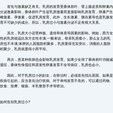
首先与激素缺乏有关。乳房的发育受垂体前叶、肾上腺皮质和卵巢内
分泌激素影响，垂体前叶产生促乳房激素而直接影响乳房发育，卵巢产生
雌激素、孕激素，促进乳房发育。此外，生长激素、胰岛素等也是乳腺发
育不可缺少的成分。所以，乳房过小与激素分泌不足有很大关系。
其次，乳房大小还受种族、遗传和体质等因素的影响。例如，西方女
性的乳房就远比东方女性丰满;一般来说，母亲乳房瘦小，那么女儿的乳
房也不丰满;体胖的人因脂肪积聚多，乳房显得充实突出，消瘦的人脂肪
积聚少，乳房就显得小而平坦。
再次，患某种疾病也会影响乳房发育。如果少女得了垂体前叶功能减
退症，垂体性侏儒症和原发性卵巢发育不全等病症，乳房也会小。
因此，对于乳房过小的妇女，在矫治时，必须首先找出原因。如果是
疾病引起的，应当首先治疗疾病。对于单纯发育不良的，可以通过药物、
饮食、按摩、锻炼、丰乳整形手术等矫治。
如何告别乳房过小?