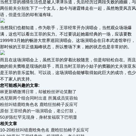
当然王菲的感情生活也是被人津津乐道，先后经历过两段失败的婚姻，与
两任前夫分别生下了一个女儿，如今与谢霆锋走在一起，虽然饱受风言风
语，但是生活的却有滋有味。
当然我们也都知道，作为歌手，王菲经常开办演唱会，当然观众场场爆
满，这也可以看出王菲的实力。不过要说起她最经典的一场，应该要数
1999年3月她的畅游大世界巡回演唱会。这场演唱会在日本武道馆举行，
那时候的王菲正值巅峰状态，所以整场下来，她的状态也是非常好的。
而且在这场演唱会上，虽然王菲的穿着比较随意，但是却轻松自在。而且
她的前夫窦唯是现场的鼓手，而且当时王菲的小姑子的窦颖的丈夫张亚东
是王菲的音乐监制。可以说，这场演唱会能够取得如此巨大的成功，也少
不了家人的支持。
您可能感兴趣的文章:
林更新晒微博日常，却被粉丝评论笑翻了
杰尼斯两个组合同时出道 所属成员笑容灿
粉丝叫错鹿晗角色名 鹿晗狂拍椅子反应可
原创 王菲经典的一场演唱会，老公打鼓，
50岁陈红罕见现身，身材发福双下巴明显
相关文章
10-20
粉丝叫错鹿晗角色名 鹿晗狂拍椅子反应可